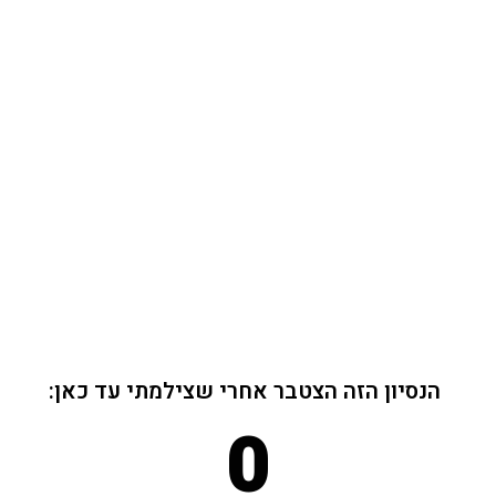
הצילומים- "אמא אני רוצה להישאר לשחק
אצל הצלמת" ואחרי שחוזרים הביתה-"אני
רוצה ללכת שוב לצלמת" זה נותן לי כח
להמשיך:) כמובן שזה לא רק כלפי הילדים,
גם כלפי הלקוחות, הרוגע הזה, החוויה בצילום,
זה"הגישה" שלי! וכשרואים אחר"כ את
האלבום המושלם, אני מרגישה שזה תוצר
שיצא מהלב שלי ממש!
הנסיון הזה הצטבר אחרי שצילמתי עד כאן:
0